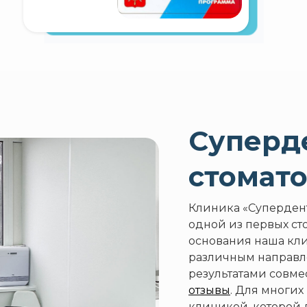
Суперд
стомат
Клиника «Супердент
одной из первых ст
основания наша кли
различным направл
результатами совме
отзывы
. Для многих
клиникой, которой 