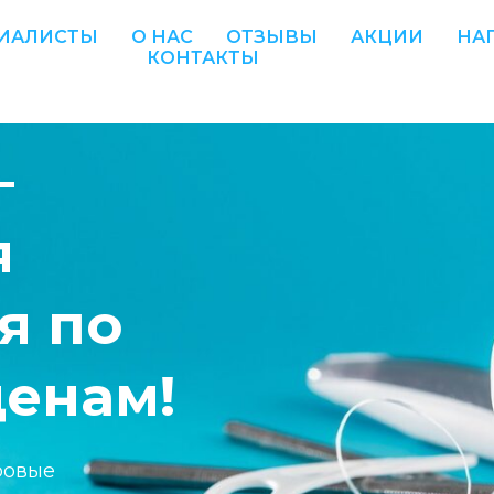
ИАЛИСТЫ
О НАС
ОТЗЫВЫ
АКЦИИ
НА
КОНТАКТЫ
–
я
я по
енам!
ровые