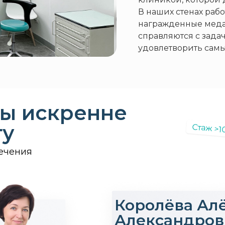
В наших стенах раб
награжденные меда
справляются с зада
удовлетворить самы
ы искренне
ту
Стаж >1
ечения
Королёва Ал
Александров