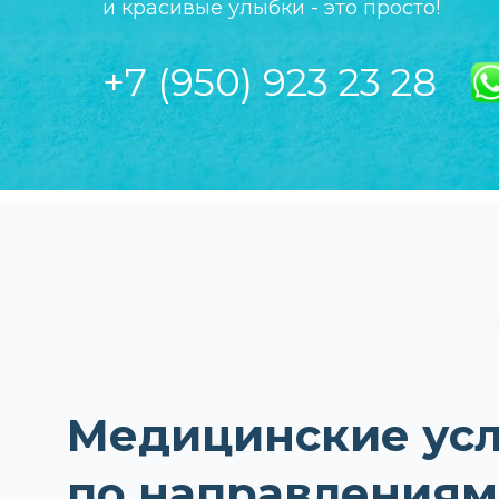
и красивые улыбки - это просто!
+7 (950) 923 23 28
Медицинские ус
по направлениям