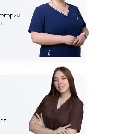
егории.
т.
ет.